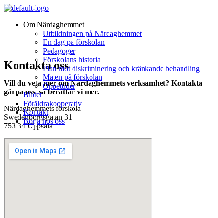
Om Närdaghemmet
Utbildningen på Närdaghemmet
En dag på förskolan
Pedagoger
Förskolans historia
Kontakta oss
Plan mot diskriminering och kränkande behandling
Maten på förskolan
Vill du veta mer om Närdaghemmets verksamhet? Kontakta
Öppettider
gärna oss, så berättar vi mer.
Bilder
Föräldrakooperativ
Närdaghemmets förskola
Kontakt
Swedenborgsgatan 31
Börja hos oss
753 34 Uppsala